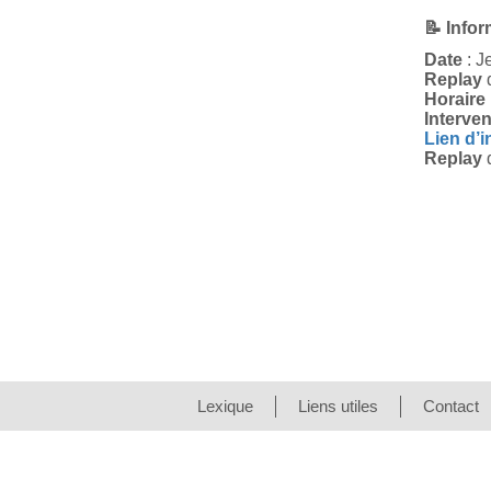
📝 Info
Date
: J
Replay
d
Horaire
Interve
Lien d’i
Replay
d
Lexique
Liens utiles
Contact