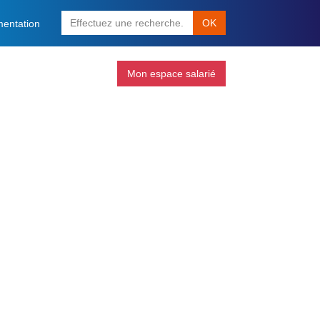
OK
entation
Mon espace salarié