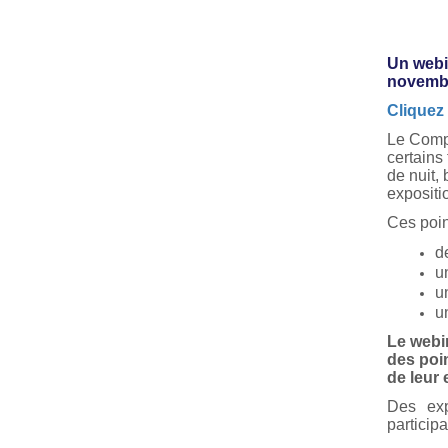
Un webi
novembr
Cliquez 
Le Compt
certains 
de nuit, 
expositi
Ces poin
d
u
u
un
Le webi
des poin
de leur 
Des exp
participa